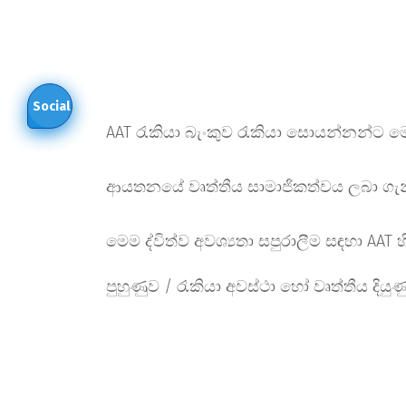
Social
AAT රැකියා බැංකුව රැකියා සොයන්නන්ට මෙන
ආයතනයේ වෘත්තීය සාමාජිකත්වය ලබා ගැනීම 
මෙම ද්විත්ව අවශ්‍යතා සපුරාලීම සඳහා AAT
පුහුණුව / රැකියා අවස්ථා හෝ වෘත්තීය දි
ආකෘතියට අනුව පුරවා ඇති නවතම තොරතුරු ව
jobbank@aatsl.lk
යොමු කරන්න)
මාස 3ක කාලයක් තුළ කිසිඳු පුරප්පාඩු
රැකියා සොයන්නන්ට උපදෙස් දෙනු ලබන