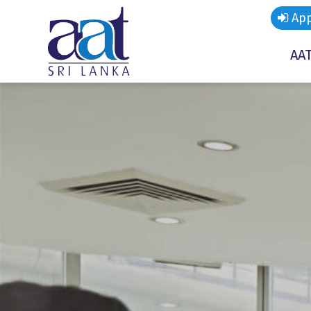
App
AAT