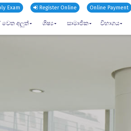
ly Exam
Register Online
Online Payment
 වෙත අලුත්
ශිෂ්‍ය
සාමාජික
විභාගය