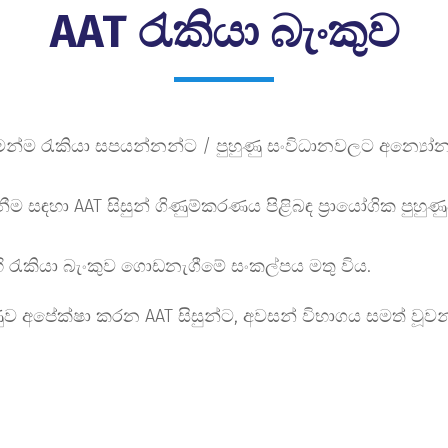
AAT රැකියා බැංකුව
්ම රැකියා සපයන්නන්ට / පුහුණු සංවිධානවලට අන්‍යෝන්‍ය 
සඳහා AAT සිසුන් ගිණුම්කරණය පිළිබඳ ප්‍රායෝගික පුහුණු
 හි රැකියා බැංකුව ගොඩනැගීමේ සංකල්පය මතු විය.
යුණුව අපේක්ෂා කරන AAT සිසුන්ට, අවසන් විභාගය සමත් වූව
ල මෘදු පිටපතක් සමඟ AAT රැකියා බැංකුවේ ලියාපදිංචි විය
වක් සඳහා තෝරා නොගනු ලැබුවහොත්, යාවත්කාලීන කරන ලද
 අතර
jobbank@aatsl.lk
වෙත නිරන්තර ප්රතිපෝෂණයන් ලබ