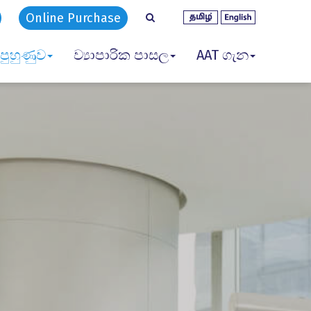
Online Purchase
පුහුණුව
ව්‍යාපාරික පාසල
AAT ගැන