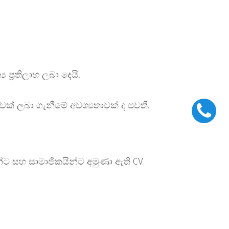
ප්‍රතිලාභ ලබා දෙයි.
වක් ලබා ගැනීමේ අවශ්‍යතාවක් ද පවතී.
න්ට සහ සාමාජිකයින්ට අමුණා ඇති CV
 හැකිය. (ඔබගේ ජීව දත්ත පත්‍රය
 ජීව දත්ත පත්රය නැවත යොමුකරන ලෙසට
ාදෙන මෙන් ඉල්ලා සිටිනු ලැබේ.