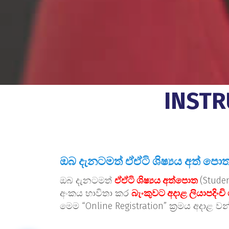
INSTR
ඔබ දැනටමත් ඒඒටි ශිෂ්‍යය අත් පොත
ඔබ දැනටමත්
ඒඒටි ශිෂ්‍යය අත්පොත
(Stud
අංකය භාවිතා කර
බැංකුවට අදාළ ලියාපදිංච
මෙම “Online Registration” ක්‍රමය අදාළ 