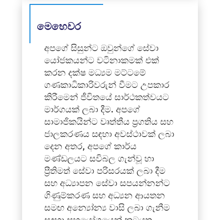
මෙහෙවර
අපගේ සිසුන්ට ඔවුන්ගේ සේවා
යෝජකයන්ට වටිනාකමක් එක්
කරන දක්ෂ මධ්‍යම මට්ටමේ
ගණකාධිකාරිවරුන් වීමට උපකාර
කිරීමෙන් ජීවිතයේ සාර්ථකත්වයට
මාර්ගයක් ලබා දීම. අපගේ
සාමාජිකයින්ට වෘත්තීය ප්‍රගතිය සහ
ජාලකරණය සඳහා අවස්ථාවක් ලබා
දෙන අතර, අපගේ කාර්ය
මණ්ඩලයට සවිබල ගැන්වූ හා
ප්‍රීතිමත් සේවා පරිසරයක් ලබා දීම
සහ අධ්‍යාපන සේවා සපයන්නන්ට
ගිණුම්කරණ සහ අධ්‍යන ආයතන
සමඟ අන්‍යෝන්‍ය වාසි ලබා ගැනීම
සඳහා සහයෝගයෙන් කටයුතු