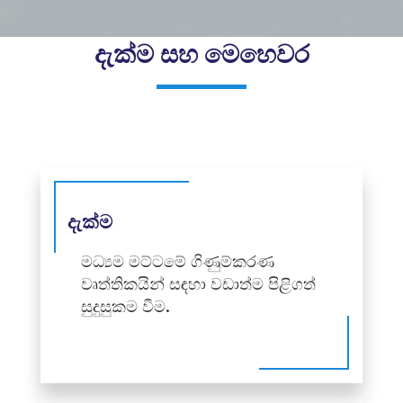
දැක්ම සහ මෙහෙවර
දැක්ම
මධ්‍යම මට්ටමේ ගිණුම්කරණ
වෘත්තිකයින් සඳහා වඩාත්ම පිළිගත්
සුදුසුකම වීම.