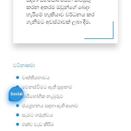
කරන අතරම ඔවුන්ගේ බෙදා
හැරීමේ හැකියාව වර්ධනය කර
ගැනීමට අවස්ථාවක් ලබා දීම.
වටිනාකම්:
වෘත්තීයභාවය
වෙනස්වීමට ඇති සූදානම
Social
පාරිභෝගික නැඹුරුව
ජයග්‍රහනය සඳහා ඇති ආශාව
සැමට ගරුත්වය
එක්ව වැඩ කිරීම