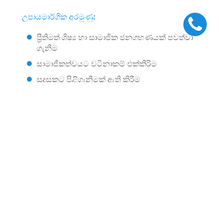
උපායමාර්ගික අරමුණු:
ප්‍රීතිමත් ශිෂ්‍ය හා සාමාජික ජනගහණයක් පවත්වා
ගැනීම
සාමාජිකත්වයට වටිනාකම් එක්කිරිම
සුදුසුකට පිළිගැනීමක් ඇති කිරීම
බහු නිපුණතා සහිත කාර්ය මණ්ඩලයක් දිරිගැන්වීම
පෝෂණය කිරීම
වෘත්තිකයන් සහ අධ්‍යන ආයතන සමඟ සබඳතා
වැඩි දියුණු කිරීම
AEC
වෘත්තීන්
ප්‍රවෘත්ති සහ සිදුවීම්
සැපයුම්කරුවන් ලියාපදිංචි කිරීම