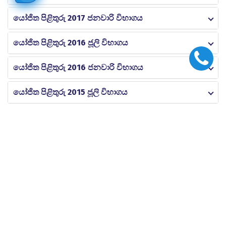
යෝජිත පිළිතුරු 2017 ජනවාරි විභාගය
යෝජිත පිළිතුරු 2016 ජූලි විභාගය
යෝජිත පිළිතුරු 2016 ජනවාරි විභාගය
යෝජිත පිළිතුරු 2015 ජූලි විභාගය
AEC
වෘත්තීන්
ප්‍රවෘත්ති සහ සිදුවීම්
සැපයුම්කරුවන් ලියාපදිංචි කිරීම
ආයතනික අනුග්‍රාහකයන්
අප අමතන්න
2025/26