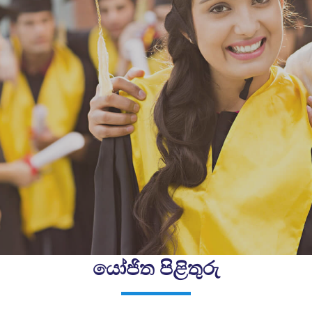
යෝජිත පිළිතුරු